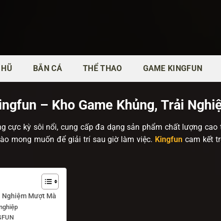
 HŨ
BẮN CÁ
THỂ THAO
GAME KINGFUN
ingfun – Kho Game Khủng, Trải Ngh
g cực kỳ sôi nổi, cung cấp đa dạng sản phẩm chất lượng cao tr
 nào mong muốn để giải trí sau giờ làm việc.
Kingfun
cam kết tr
ải Nghiệm Mượt Mà
 nghiệp
NGFUN