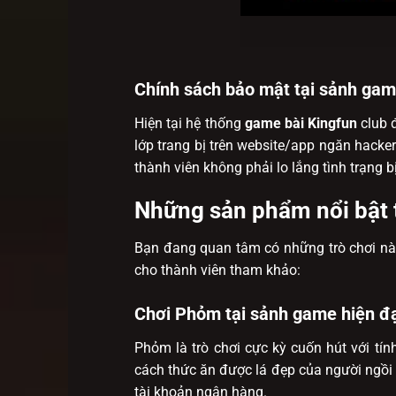
Chính sách bảo mật tại sảnh game
Hiện tại hệ thống
game bài Kingfun
club
lớp trang bị trên website/app ngăn hacke
thành viên không phải lo lắng tình trạng bị
Những sản phẩm nổi bật 
Bạn đang quan tâm có những trò chơi nà
cho thành viên tham khảo:
Chơi Phỏm tại sảnh game hiện đ
Phỏm là trò chơi cực kỳ cuốn hút với t
cách thức ăn được lá đẹp của người ngồi 
tài khoản ngân hàng.