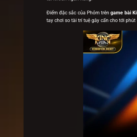
Điểm đặc sắc của Phỏm trên
game bài K
tay chơi so tài trí tuệ gây cấn cho tới p