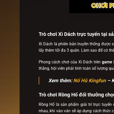
Trò chơi Xì Dách trực tuyến tại 
Xì Dách là phiên bản truyền thống được s
lấy thêm tối đa 3 quân. Làm sao để có th
Phong cách chơi của Xì Dách trên
game 
thắng, hội viên phải tính toán số lượng qu
Xem thêm:
Nổ Hũ Kingfun
– K
Trò chơi Rồng Hổ đổi thưởng chọ
Rồng Hổ là sản phẩm giải trí trực tuyến
nhau, khi vào ván sẽ áp dụng cách thức 