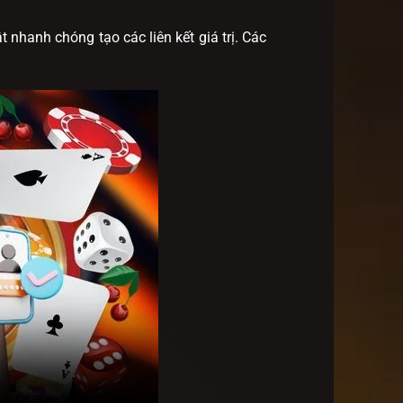
 nhanh chóng tạo các liên kết giá trị. Các