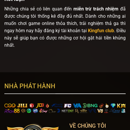
Những chia sẻ có liên quan đến
miễn trừ trách nhiệm
đã
được chúng tôi thống kê đầy đủ nhất. Dành cho những ai
muốn chơi game online thỏa thích, trải nghiệm thả ga thì
ngay hôm nay hãy đăng ký tài khoản tại
Kingfun club
. Điều
này sẽ giúp bạn có được những cơ hội gặt hái tiền khủng
nhất.
NHÀ PHÁT HÀNH
VỀ CHÚNG TÔI