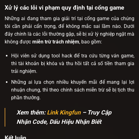
Xử lý các lỗi vi phạm quy định tại cổng game
Những ai đang tham gia giải trí tại cổng game của chúng
tôi cần phải cẩn trọng, để không mắc sai lầm nào. Dưới
đây chính là các lỗi thường gặp, sẽ bị xử lý nghiệp ngặt mà
không được
miễn trừ trách nhiệm
, bao gồm:
Hội viên sử dụng tool hack để tra cứu từng ván game,
thì tài khoản bị khóa và thu hồi tất cả số tiền tham gia
trải nghiệm.
Những ai lựa chọn nhiều khuyến mãi để mang lại lợi
nhuận chung, thì theo chính sách miễn trừ sẽ bị tịch thu
phần thưởng.
Xem thêm:
Link Kingfun
– Truy Cập
Nhận Code, Dấu Hiệu Nhận Biết
Kết luận