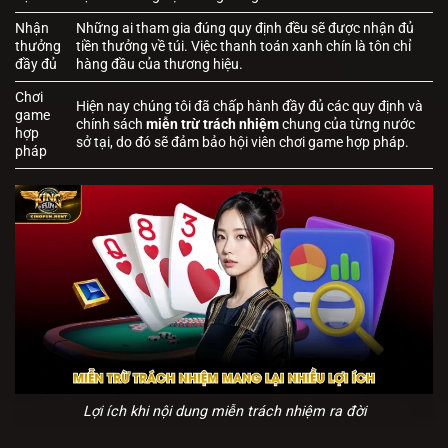
Nhận
Những ai tham gia đúng quy định đều sẽ được nhận đủ
thưởng
tiền thưởng về túi. Việc thanh toán xanh chín là tôn chỉ
đầy đủ
hàng đầu của thương hiệu.
Chơi
Hiện nay chúng tôi đã chấp hành đầy đủ các quy định và
game
chính sách
miễn trừ trách nhiệm
chung của từng nước
hợp
sở tại, do đó sẽ đảm bảo hội viên chơi game hợp pháp.
pháp
Lợi ích khi nội dung miễn trách nhiệm ra đời