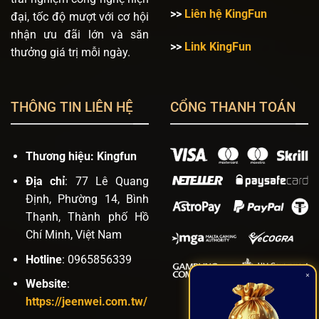
>>
Liên hệ KingFun
đại, tốc độ mượt với cơ hội
nhận ưu đãi lớn và săn
>>
Link KingFun
thưởng giá trị mỗi ngày.
THÔNG TIN LIÊN HỆ
CỔNG THANH TOÁN
Thương hiệu: Kingfun
Địa chỉ
: 77 Lê Quang
Định, Phường 14, Bình
Thạnh, Thành phố Hồ
Chí Minh, Việt Nam
Hotline
: 0965856339
×
Website
:
https://jeenwei.com.tw/