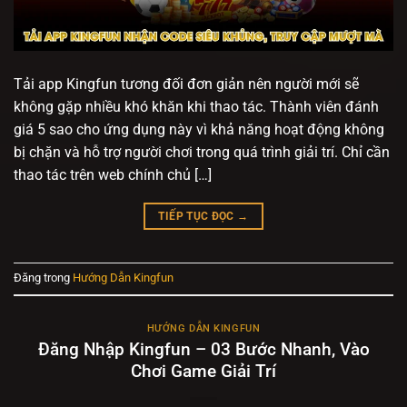
Tải app Kingfun tương đối đơn giản nên người mới sẽ
không gặp nhiều khó khăn khi thao tác. Thành viên đánh
giá 5 sao cho ứng dụng này vì khả năng hoạt động không
bị chặn và hỗ trợ người chơi trong quá trình giải trí. Chỉ cần
thao tác trên web chính chủ […]
TIẾP TỤC ĐỌC
→
Đăng trong
Hướng Dẫn Kingfun
HƯỚNG DẪN KINGFUN
Đăng Nhập Kingfun – 03 Bước Nhanh, Vào
Chơi Game Giải Trí