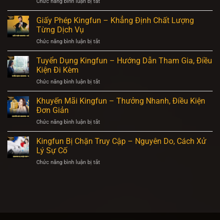
Chức năng bình luận bị tắt
ở
Tú
Lơ
Giấy Phép Kingfun – Khẳng Định Chất Lượng
Khơ
Từng Dịch Vụ
Kingfun
Chức năng bình luận bị tắt
ở
–
Giấy
Hội
Phép
Tuyển Dụng Kingfun – Hướng Dẫn Tham Gia, Điều
Viên
Kingfun
Chơi
Kiện Đi Kèm
–
Game
Chức năng bình luận bị tắt
ở
Khẳng
Lôi
Tuyển
Định
Cuốn
Dụng
Khuyến Mãi Kingfun – Thưởng Nhanh, Điều Kiện
Chất
Suốt
Kingfun
Lượng
Đơn Giản
24h
–
Từng
Chức năng bình luận bị tắt
ở
Hướng
Dịch
Khuyến
Dẫn
Vụ
Mãi
Kingfun Bị Chặn Truy Cập – Nguyên Do, Cách Xử
Tham
Kingfun
Gia,
Lý Sự Cố
–
Điều
Chức năng bình luận bị tắt
ở
Thưởng
Kiện
Kingfun
Nhanh,
Đi
Bị
Điều
Kèm
Chặn
Kiện
Truy
Đơn
Cập
Giản
–