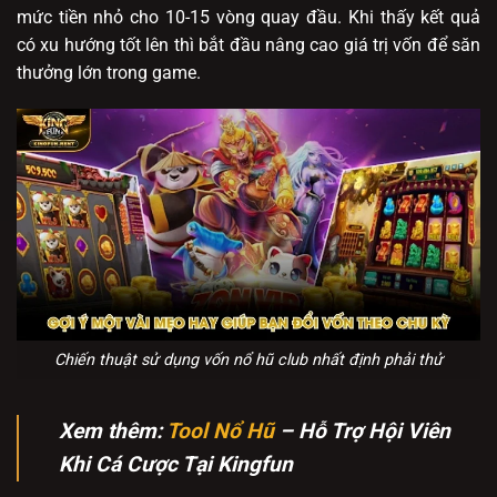
mức tiền nhỏ cho 10-15 vòng quay đầu. Khi thấy kết quả
có xu hướng tốt lên thì bắt đầu nâng cao giá trị vốn để săn
thưởng lớn trong game.
Chiến thuật sử dụng vốn nổ hũ club nhất định phải thử
Xem thêm:
Tool Nổ Hũ
– Hỗ Trợ Hội Viên
Khi Cá Cược Tại Kingfun