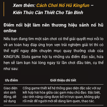
Xem thêm:
Cách Chơi Nổ Hũ Kingfun
–
Kiến Thức Cần Thiết Cho Tân Binh
Điểm nổi bật làm nên thương hiệu sảnh nổ hũ
online
Nếu bạn đang tìm một sân chơi có thể giải quyết mọi nỗi lo
về an toàn hay đáp ứng trọn vẹn trải nghiệm giải trí thì có
thể nghĩ ngay đến chuyên mục quay thưởng club của
KINGFUN. Slots game hội tụ những ưu điểm đặc sắc, hứa
hẹn sẽ làm bạn hài lòng ngay từ lần chơi đầu tiên, cụ thể
như sau:
Ưu điểm
Giới thiệu chi tiết
Giao diện
Cổng game thiết kế hệ thống giao diện đặc sắc với sự
slot sinh
kết hợp hài hòa giữa các gam màu chủ đạo. Đặc biệt,
động, dễ
các tính năng cũng được bố trí trực quan, không gây
sử dụng
rối mắt để người mới dễ dàng làm quen, thao tác.