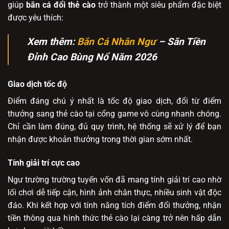
giúp
bắn cá đổi thẻ cào
trở thành một siêu phẩm đặc biệt
được yêu thích:
Xem thêm:
Bắn Cá Nhân Ngư
– Săn Tiền
Đỉnh Cao Bùng Nổ Năm 2026
Giao dịch tốc độ
Điểm đáng chú ý nhất là tốc độ giao dịch, đổi từ điểm
thưởng sang thẻ cào tại cổng game vô cùng nhanh chóng.
Chỉ cần làm đúng, đủ quy trình, hệ thống sẽ xử lý để bạn
nhận được khoản thưởng trong thời gian sớm nhất.
Tính giải trí cực cao
Ngư trường trường tuyến vốn đã mang tính giải trí cao nhờ
lối chơi dễ tiếp cận, hình ảnh chân thực, nhiều sinh vật độc
đáo. Khi kết hợp với tính năng tích điểm đổi thưởng, nhận
tiền thông qua hình thức thẻ cào lại càng trở nên hấp dẫn